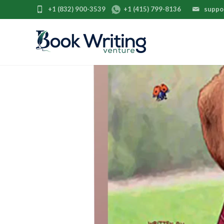
+1 (832) 900-3539
+1 (415) 799-8136
suppo