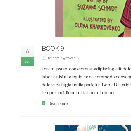
BOOK 9
6
By admin@bwvcouk
Jun
Lorem ipsum, consectetur adipiscing elit dol
laboris nisi ut aliquip ex ea commodo consequa
dolore eu fugiat nulla pariatur. Book Descrip
tempor incididunt ut labore et dolore
Read more