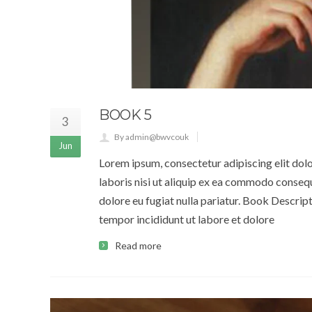
BOOK 5
3
By admin@bwvcouk
Jun
Lorem ipsum, consectetur adipiscing elit dol
laboris nisi ut aliquip ex ea commodo consequa
dolore eu fugiat nulla pariatur. Book Descrip
tempor incididunt ut labore et dolore
Read more