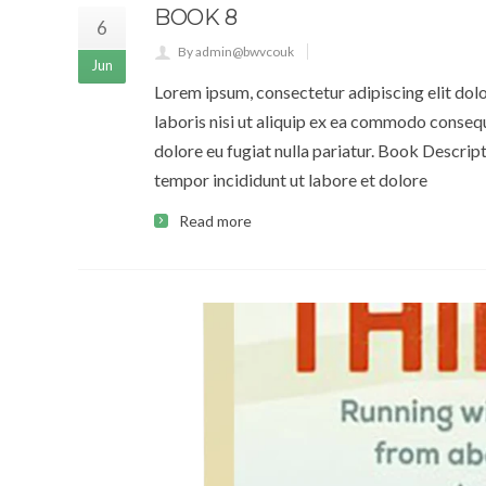
BOOK 8
6
By admin@bwvcouk
Jun
Lorem ipsum, consectetur adipiscing elit dol
laboris nisi ut aliquip ex ea commodo consequa
dolore eu fugiat nulla pariatur. Book Descrip
tempor incididunt ut labore et dolore
Read more