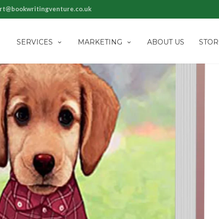
rt@bookwritingventure.co.uk
SERVICES
MARKETING
ABOUT US
STOR