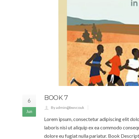
BOOK 7
6
By admin@bwvcouk
Jun
Lorem ipsum, consectetur adipiscing elit dol
laboris nisi ut aliquip ex ea commodo consequa
dolore eu fugiat nulla pariatur. Book Descrip