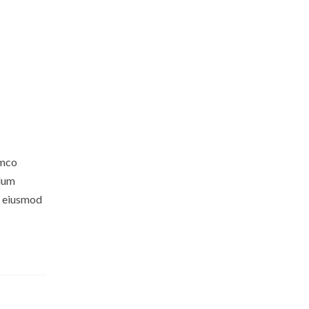
amco
llum
do eiusmod