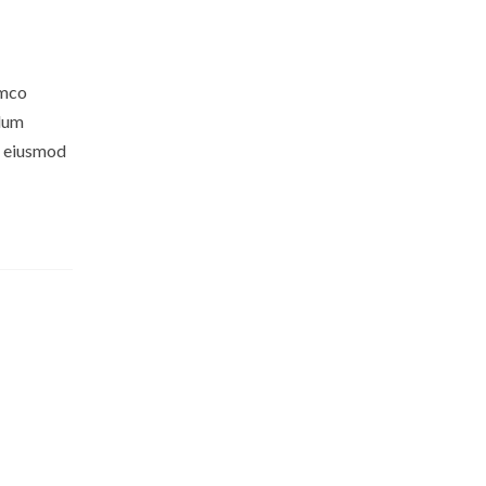
amco
llum
do eiusmod