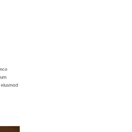
amco
llum
do eiusmod