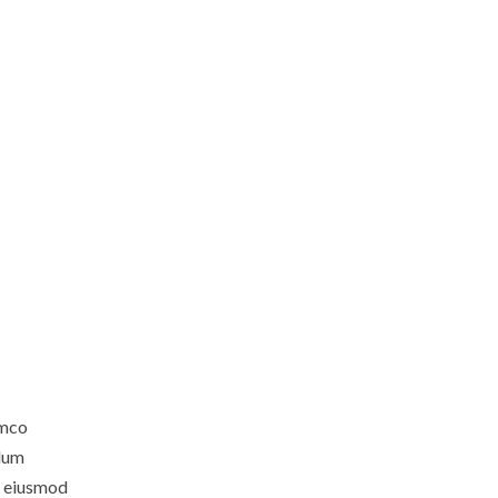
amco
llum
do eiusmod